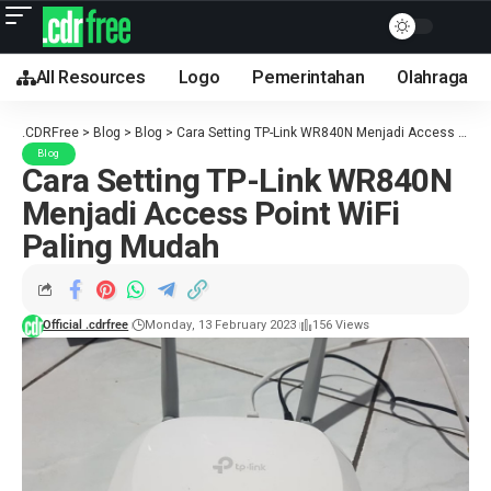
All Resources
Logo
Pemerintahan
Olahraga
.CDRFree
>
Blog
>
Blog
>
Cara Setting TP-Link WR840N Menjadi Access Point WiFi Paling Mudah
Blog
Cara Setting TP-Link WR840N
Menjadi Access Point WiFi
Paling Mudah
Monday, 13 February 2023
156 Views
Official .cdrfree